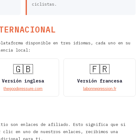
ciclistas.
TERNACIONAL
plataforma disponible en tres idiomas, cada uno en su
iencia local:
🇬🇧
🇫🇷
Versión inglesa
Versión francesa
thegoodpressure.com
labonnepression.fr
itio son enlaces de afiliado. Esto significa que si
r clic en uno de nuestros enlaces, recibimos una
adicional para ti.