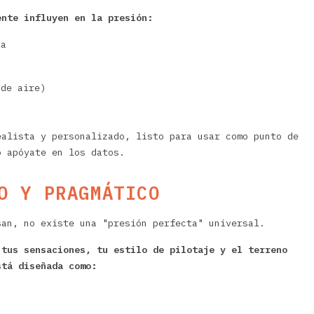
ente influyen en la presión:
ta
 de aire)
ealista y personalizado, listo para usar como punto de
o apóyate en los datos.
O Y PRAGMÁTICO
san, no existe una "presión perfecta" universal.
 tus sensaciones, tu estilo de pilotaje y el terreno
stá diseñada como: